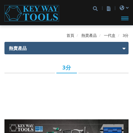
開啟
首頁
熱賣產品
一代盒
3分
主選
熱賣產品
單
熱賣產品
3分
一代盒
2分
3分
4分
2分3分