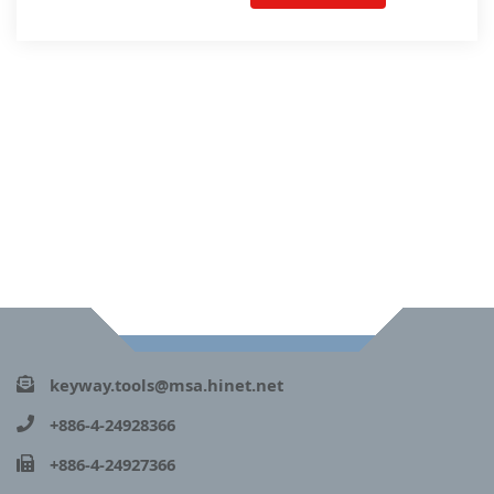
keyway.tools@msa.hinet.net
+886-4-24928366
+886-4-24927366